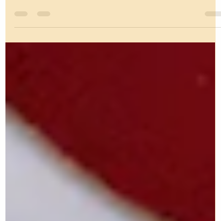
Karla Santiago-Rodriguez, Esq.
3 min de lectura
¿Sabes Qué Hacer Si ICE Te Detiene
Después de Tu Audiencia?