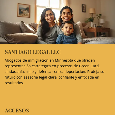
SANTIAGO LEGAL LLC
Abogados
de inmigración en Minnesota
que ofrecen
representación estratégica en procesos de Green Card,
ciudadanía, asilo y defensa contra deportación. Proteja su
futuro con asesoría legal clara, confiable y enfocada en
resultados.
ACCESOS