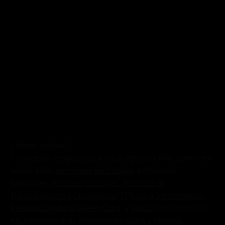
¿Tienes dudas?
Conoce las respuestas a las preguntas más comunes
sobre asilo,
permisos de trabajo
, peticiones
familiares,
Proceso Consular
,
Proceso de
Naturalización y Ciudadanía
,
TPS para Venezolanos
,
Renovación de la Green Card
, y
visa U
en Minnesota.
Aquí encontrarás información clara y sencilla.