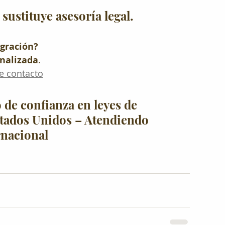
 sustituye asesoría legal.
igración?
onalizada
.
de contacto
 de confianza en leyes de 
tados Unidos – Atendiendo 
ernacional