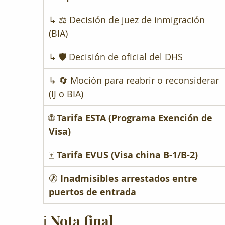
↳ ⚖️ Decisión de juez de inmigración 
(BIA)
↳ 🛡 Decisión de oficial del DHS
↳ 🔄 Moción para reabrir o reconsiderar 
(IJ o BIA)
🌐 
Tarifa ESTA (Programa Exención de 
Visa)
🀄 
Tarifa EVUS (Visa china B-1/B-2)
🚷 
Inadmisibles arrestados entre 
puertos de entrada
ℹ️ Nota final