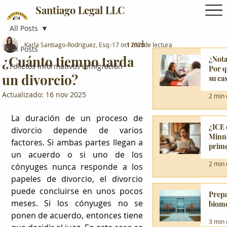
Santiago Legal LLC
All Posts
Karla Santiago-Rodriguez, Esq.
17 oct 2023
1 min de lectura
All Posts
¿Cuánto tiempo tarda
¿Nota
Folletos informativos inmigración
Por q
un divorcio?
su ca
Actualizado:
16 nov 2025
2 min 
La duración de un proceso de 
¿ICE 
divorcio depende de varios 
Minne
factores. Si ambas partes llegan a 
prime
un acuerdo o si uno de los 
2 min 
cónyuges nunca responde a los 
papeles de divorcio, el divorcio 
puede concluirse en unos pocos 
Prepa
meses. Si los cónyuges no se 
biomé
ponen de acuerdo, entonces tiene 
3 min 