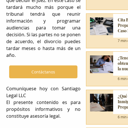
que decidir el juez. En este caso se 
tardará mucho más porque el 
tribunal tendrá que reunir 
Cita 
información y programar 
Prepa
audiencias para tomar una 
Caso 
decisión. Si las partes no se ponen 
7 min 
de acuerdo, el divorcio puedes 
tardar meses o hasta más de un 
año. 
¿Tend
obten
la nu
Contáctanos
6 min 
Comuníquese hoy con Santiago 
Legal LLC
¿Qué 
Inmig
El presente contenido es para 
Prepa
propósitos informativos y no 
constituye asesoría legal.     
6 min 