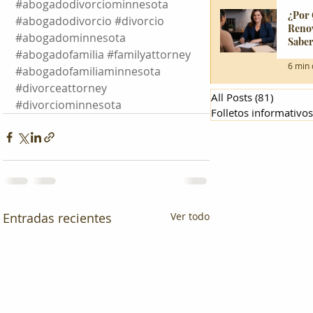
#abogadodivorciominnesota
¿Por 
#abogadodivorcio
#divorcio
Reno
#abogadominnesota
Saber
#abogadofamilia
#familyattorney
en M
6 min 
#abogadofamiliaminnesota
#divorceattorney
All Posts
(81)
81 entr
#divorciominnesota
Folletos informativo
Entradas recientes
Ver todo